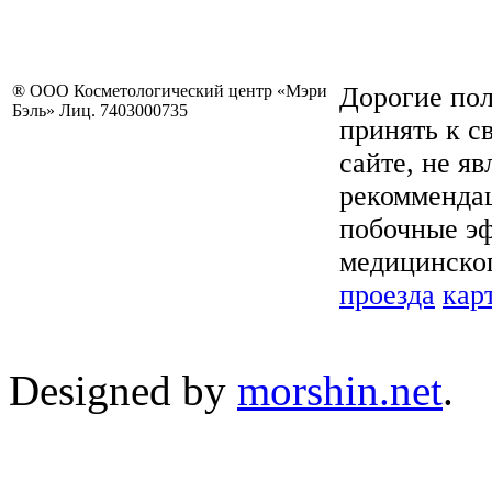
® ООО Косметологический центр «Мэри
Дорогие пол
Бэль» Лиц. 7403000735
принять к с
сайте, не я
рекоммендац
побочные эф
медицинског
проезда
кар
Designed by
morshin.net
.