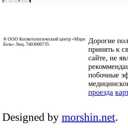
® ООО Косметологический центр «Мэри
Дорогие пол
Бэль» Лиц. 7403000735
принять к с
сайте, не я
рекоммендац
побочные эф
медицинског
проезда
кар
Designed by
morshin.net
.