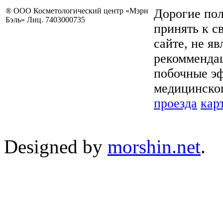
® ООО Косметологический центр «Мэри
Дорогие пол
Бэль» Лиц. 7403000735
принять к с
сайте, не я
рекоммендац
побочные эф
медицинског
проезда
кар
Designed by
morshin.net
.