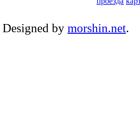
проезда
кар
Designed by
morshin.net
.