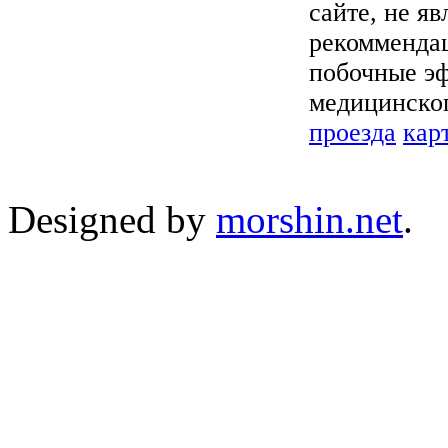
сайте, не я
рекоммендац
побочные эф
медицинског
проезда
кар
Designed by
morshin.net
.