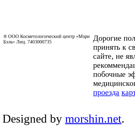
® ООО Косметологический центр «Мэри
Дорогие пол
Бэль» Лиц. 7403000735
принять к с
сайте, не я
рекоммендац
побочные эф
медицинског
проезда
кар
Designed by
morshin.net
.