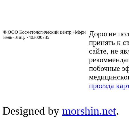
® ООО Косметологический центр «Мэри
Дорогие пол
Бэль» Лиц. 7403000735
принять к с
сайте, не я
рекоммендац
побочные эф
медицинског
проезда
кар
Designed by
morshin.net
.