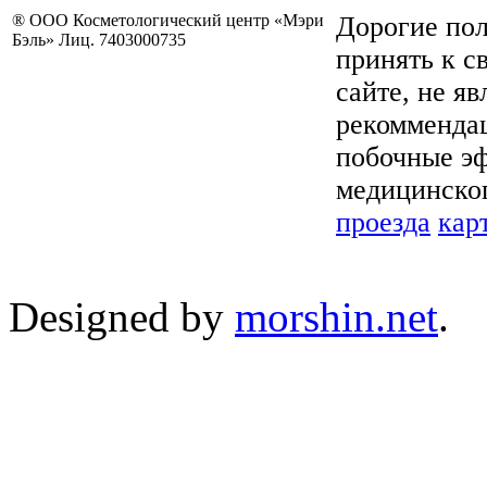
® ООО Косметологический центр «Мэри
Дорогие пол
Бэль» Лиц. 7403000735
принять к с
сайте, не я
рекоммендац
побочные эф
медицинског
проезда
кар
Designed by
morshin.net
.