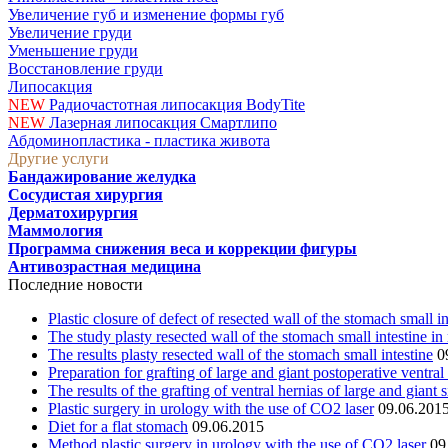
Увеличение губ и изменение формы губ
Увеличение груди
Уменьшение груди
Восстановление груди
Липосакция
NEW
Радиочастотная липосакция BodyTite
NEW
Лазерная липосакция Смартлипо
Абдоминопластика - пластика живота
Другие услуги
Бандажирование желудка
Сосудистая хирургия
Дерматохирургия
Маммология
Программа снижения веса и коррекции фигуры
Антивозрастная медицина
Последние новости
Plastic closure of defect of resected wall of the stomach small i
The study plasty resected wall of the stomach small intestine in
The results plasty resected wall of the stomach small intestine
0
Preparation for grafting of large and giant postoperative ventral
The results of the grafting of ventral hernias of large and giant s
Plastic surgery in urology with the use of CO2 laser
09.06.201
Diet for a flat stomach
09.06.2015
Method plastic surgery in urology with the use of CO2 laser
09