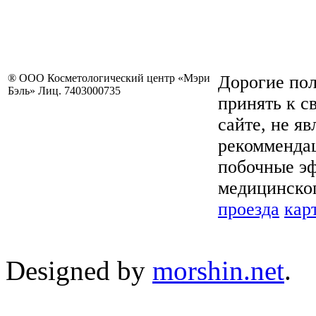
® ООО Косметологический центр «Мэри
Дорогие пол
Бэль» Лиц. 7403000735
принять к с
сайте, не я
рекоммендац
побочные эф
медицинског
проезда
кар
Designed by
morshin.net
.