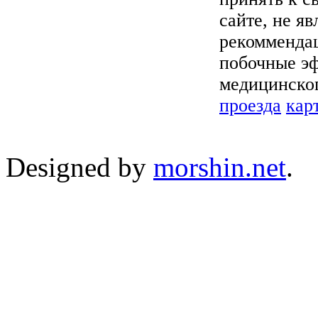
сайте, не я
рекоммендац
побочные эф
медицинског
проезда
кар
Designed by
morshin.net
.