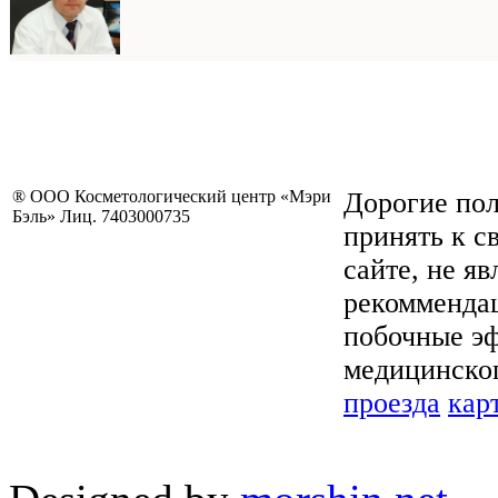
® ООО Косметологический центр «Мэри
Дорогие пол
Бэль» Лиц. 7403000735
принять к с
сайте, не я
рекоммендац
побочные эф
медицинског
проезда
кар