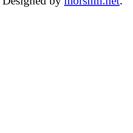
Designed by
morshin.net
.