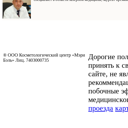
® ООО Косметологический центр «Мэри
Дорогие пол
Бэль» Лиц. 7403000735
принять к с
сайте, не я
рекоммендац
побочные эф
медицинског
проезда
кар