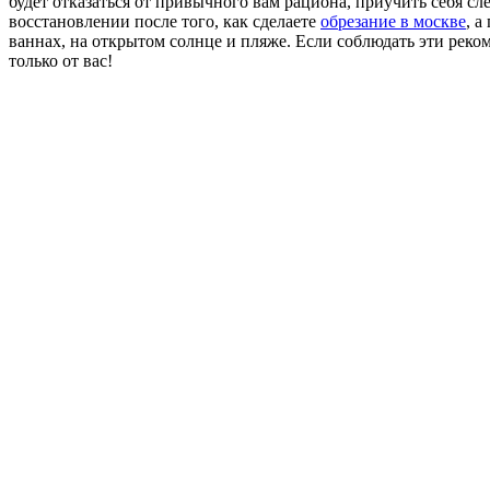
будет отказаться от привычного вам рациона, приучить себя сле
восстановлении после того, как сделаете
обрезание в москве
, а
ваннах, на открытом солнце и пляже. Если соблюдать эти реком
только от вас!