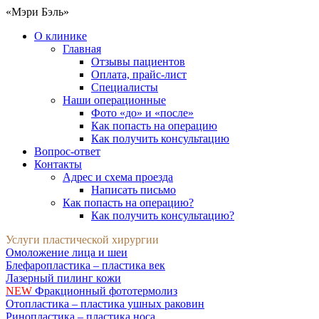
«Мэри Бэль»
О клинике
Главная
Отзывы пациентов
Оплата, прайс-лист
Специалисты
Наши операционные
Фото «до» и «после»
Как попасть на операцию
Как получить консультацию
Вопрос-ответ
Контакты
Адрес и схема проезда
Написать письмо
Как попасть на операцию?
Как получить консультацию?
Услуги пластической хирургии
Омоложение лица и шеи
Блефаропластика – пластика век
Лазерный пилинг кожи
NEW
Фракционный фототермолиз
Отопластика – пластика ушных раковин
Ринопластика – пластика носа