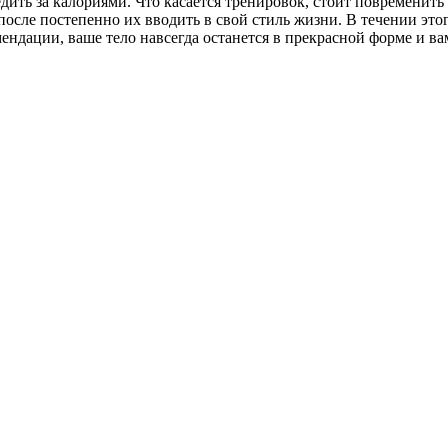
дить за калориями. Что касается тренировок, стоит повременить г
 после постепенно их вводить в свой стиль жизни. В течении эт
ендации, ваше тело навсегда останется в прекрасной форме и ва