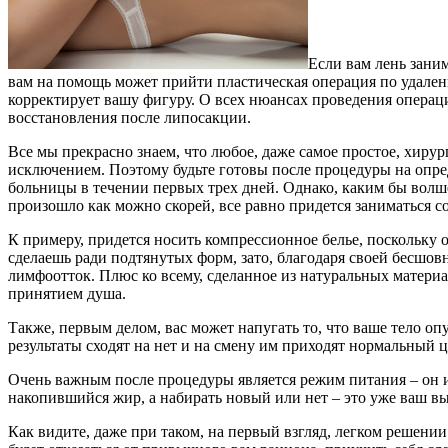
Если вам лень заним
вам на помощь может прийти пластическая операция по удале
корректирует вашу фигуру. О всех нюансах проведения опера
восстановления после липосакции.
Все мы прекрасно знаем, что любое, даже самое простое, хиру
исключением. Поэтому будьте готовы после процедуры на опре
больницы в течении первых трех дней. Однако, каким бы волше
произошло как можно скорей, все равно придется заниматься с
К примеру, придется носить компрессионное белье, поскольку 
сделаешь ради подтянутых форм, зато, благодаря своей бесшов
лимфоотток. Плюс ко всему, сделанное из натуральных материа
принятием душа.
Также, первым делом, вас может напугать то, что ваше тело оп
результаты сходят на нет и на смену им приходят нормальный 
Очень важным после процедуры является режим питания – он иг
накопившийся жир, а набирать новый или нет – это уже ваш в
Как видите, даже при таком, на первый взгляд, легком решени