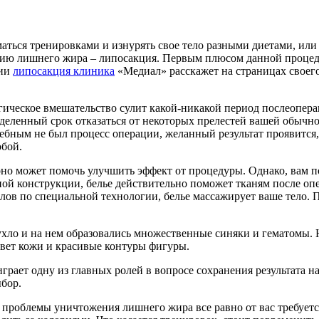
аться тренировками и изнурять свое тело разными диетами, или ж
нию лишнего жира – липосакция.
Первым плюсом данной процедур
ции
липосакция клиника
«Медиал» расскажет на страницах своего 
ргическое вмешательство сулит какой-никакой период послеопер
деленный срок отказаться от некоторых прелестей вашей обычн
бным не был процесс операции, желанный результат проявится, к
обой.
оно может помочь улучшить эффект от процедуры. Однако, вам по
ной конструкции, белье действительно поможет тканям после опе
лов по специальной технологии, белье массажирует ваше тело. П
ухло и на нем образовались множественные синяки и гематомы. Не
цвет кожи и красивые контуры фигуры.
рает одну из главных ролей в вопросе сохранения результата нав
ыбор.
и проблемы уничтожения лишнего жира все равно от вас требуетс