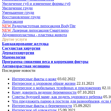
Увеличение губ и изменение формы губ
Увеличение груди
Уменьшение груди
Восстановление груди
Липосакция
NEW
Радиочастотная липосакция BodyTite
NEW
Лазерная липосакция Смартлипо
Абдоминопластика - пластика живота
Другие услуги
Бандажирование желудка
Сосудистая хирургия
Дерматохирургия
Маммология
Программа снижения веса и коррекции фигуры
Антивозрастная медицина
Последние новости
Интересные факты о коже
03.02.2022
Интересное о здоровом образе жизни
22.11.2021
Интересное о мобильных телефонах и приложениях
02.11
Кому доверить ведение беременности
07.10.2021
Советы будущей маме, как родить здорового ребенка
05.1
Что предложить парню в постели для разнообразия, если
Интересные факты о беременности
15.09.2021
Интересное об адвокатуре
15.09.2021