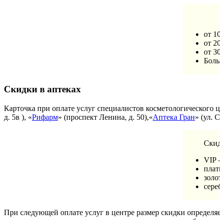
от 1
от 2
от 3
Боль
Скидки в аптеках
Карточка при оплате услуг специалистов косметологического ц
д. 5в ), «
Рифарм
» (проспект Ленина, д. 50),«
Аптека Гран
» (ул. 
Ски
VIP 
плат
золо
сере
При следующей оплате услуг в центре размер скидки определя