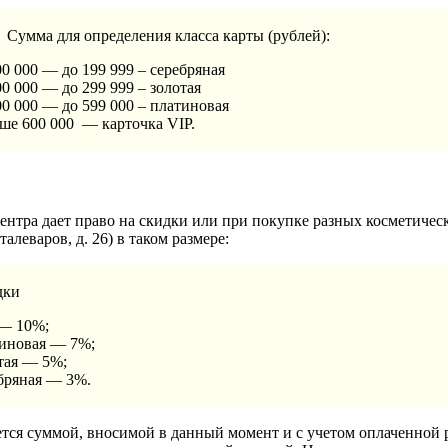
Сумма для определения класса карты (рублей):
00 000 — до 199 999 – серебряная
00 000 — до 299 999 – золотая
00 000 — до 599 000 – платиновая
ше 600 000 — карточка VIP.
ентра дает право на скидки или при покупке разных косметическ
Сталеваров, д. 26) в таком размере:
дки
— 10%;
иновая — 7%;
тая — 5%;
бряная — 3%.
ется суммой, вносимой в данный момент и с учетом оплаченной