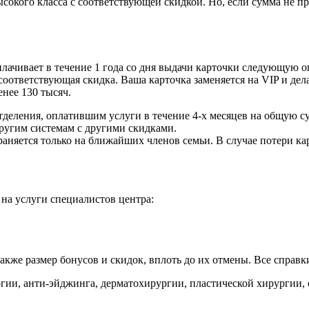
ысокого класса с соответствующей скидкой. Но, если сумма не пр
плачивает в течение 1 года со дня выдачи карточки следующую о
соответствующая скидка. Ваша карточка заменяется на VIP и дела
нее 130 тысяч.
деления, оплатившим услуги в течение 4-х месяцев на общую сум
другим системам с другими скидками.
няется только на ближайших членов семьи. В случае потери карт
на услуги специалистов центра:
акже размер бонусов и скидок, вплоть до их отмены. Все справк
огии, анти-эйджинга, дерматохирургии, пластической хирургии, 