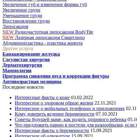
Увеличение губ и изменение формы губ
Увеличение груди
Уменьшение груди
Восстановление груди
Липосакция
NEW
Радиочастотная липосакция BodyTite
NEW
Лазерная липосакция Смартлипо
Абдоминопластика - пластика живота
Другие услуги
Бандажирование желудка
Сосудистая хирургия
Дерматохирургия
Маммология
Программа снижения веса и коррекции фигуры
Антивозрастная медицина
Последние новости
Интересные факты о коже
03.02.2022
Интересное о здоровом образе жизни
22.11.2021
Интересное о мобильных телефонах и приложениях
02.11
Кому доверить ведение беременности
07.10.2021
Советы будущей маме, как родить здорового ребенка
05.1
Что предложить парню в постели для разнообразия, если
Интересные факты о беременности
15.09.2021
Интересное об адвокатуре
15.09.2021