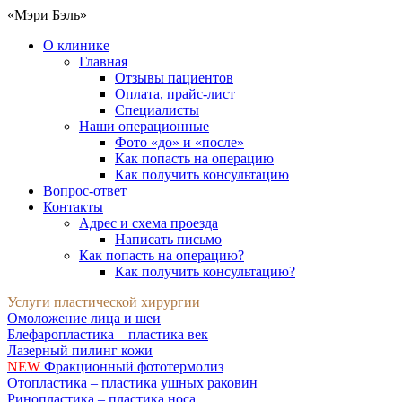
«Мэри Бэль»
О клинике
Главная
Отзывы пациентов
Оплата, прайс-лист
Специалисты
Наши операционные
Фото «до» и «после»
Как попасть на операцию
Как получить консультацию
Вопрос-ответ
Контакты
Адрес и схема проезда
Написать письмо
Как попасть на операцию?
Как получить консультацию?
Услуги пластической хирургии
Омоложение лица и шеи
Блефаропластика – пластика век
Лазерный пилинг кожи
NEW
Фракционный фототермолиз
Отопластика – пластика ушных раковин
Ринопластика – пластика носа