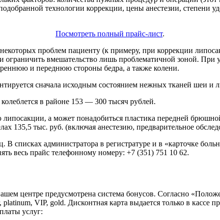
 подобранной технологии коррекции, цены анестезии, степени у
Посмотреть полный прайс-лист
.
некоторых проблем пациенту (к примеру, при коррекции липоса
 ограничить вмешательство лишь проблематичной зоной. При уд
реннюю и переднюю стороны бедра, а также колени.
тируется сначала исходным состоянием нежных тканей шеи и л
колеблется в районе 153 — 300 тысяч рублей.
липосакции, а может понадобиться пластика передней брюшной
х 135,5 тыс. руб. (включая анестезию, предварительное обследо
яц. В списках администратора в регистратуре и в «карточке бол
ть весь прайс телефонному номеру: +7 (351) 751 10 62.
ашем центре предусмотрена система бонусов. Согласно «Положен
platinum, VIP, gold. Дисконтная карта выдается только в кассе п
 платы услуг: