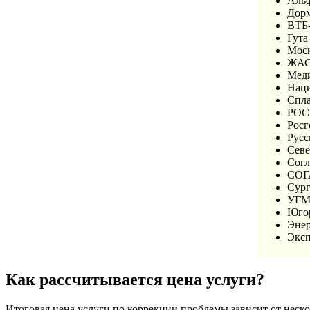
Альф
Дорм
ВТБ-
Гута
Моск
ЖА
Мед
Наци
Спл
РО
Росг
Русс
Севе
Согл
СОГ
Сург
УГМ
Юго
Энер
Эксп
Как рассчитывается цена услуги?
Итоговая цена услуги по коррекции проблемы зависит от неск