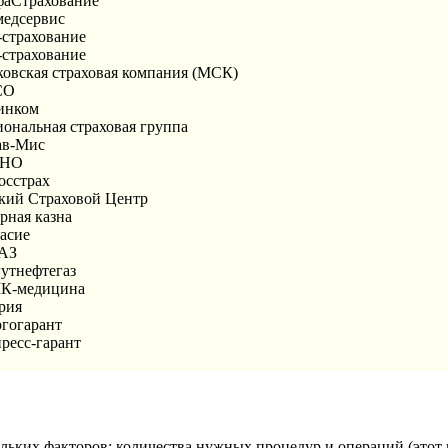
аСтрахование
едсервис
страхование
-страхование
овская страховая компания (МСК)
СО
инком
ональная страховая группа
ав-Мис
СНО
осстрах
кий Страховой Центр
рная казна
асие
АЗ
утнефтегаз
К-медицина
рия
гогарант
ресс-гарант
ольких факторов: количества нужных процедур и операций (этот