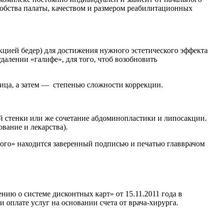
добства палаты, качеством и размером реабилитационных
кцией бедер) для достижения нужного эстетического эффекта
алении «галифе», для того, чтоб возобновить
ица, а затем — степенью сложности коррекции.
 стенки или же сочетание абдоминопластики и липосакции.
вание и лекарства).
ьного» находится заверенный подписью и печатью главврачом
ию о системе дисконтных карт» от 15.11.2011 года в
ри оплате услуг на основании счета от врача-хирурга.