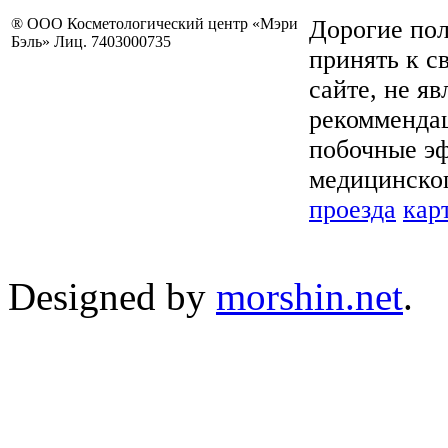
® ООО Косметологический центр «Мэри
Дорогие пол
Бэль» Лиц. 7403000735
принять к с
сайте, не я
рекоммендац
побочные эф
медицинског
проезда
кар
Designed by
morshin.net
.